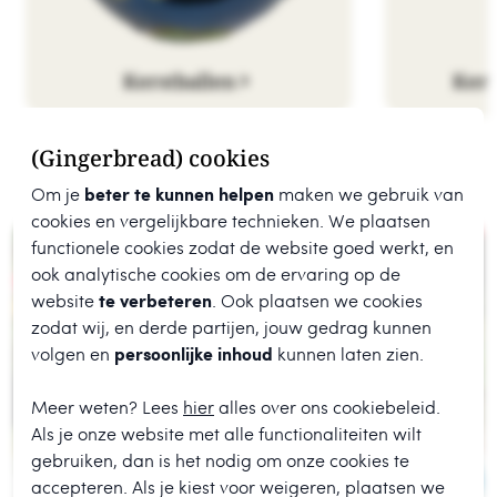
Kerstballen
Ker
(Gingerbread) cookies
Om je
beter te kunnen helpen
maken we gebruik van
cookies en vergelijkbare technieken. We plaatsen
functionele cookies zodat de website goed werkt, en
ook analytische cookies om de ervaring op de
website
te verbeteren
. Ook plaatsen we cookies
zodat wij, en derde partijen, jouw gedrag kunnen
volgen en
persoonlijke inhoud
kunnen laten zien.
Meer weten? Lees
hier
alles over ons cookiebeleid.
Als je onze website met alle functionaliteiten wilt
gebruiken, dan is het nodig om onze cookies te
accepteren. Als je kiest voor
weigeren
, plaatsen we